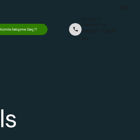
ul
Desteğe mi
İhtiyacınız Var?
Bizimle İletişime Geç
+90 537 708 81
50
ls