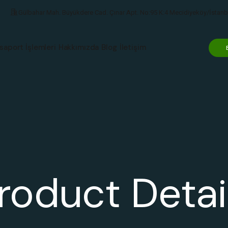
Gülbahar Mah. Büyükdere Cad. Çınar Apt. No:95 K:4 Mecidiyeköy/İstanb
saport İşlemleri
Hakkımızda
Blog
İletişim
roduct Detai