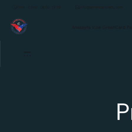
P.tesi - C.tesi : 08:00 -17:30
info@americanoedu.com
Anasayfa
Vize
GreenCard
Pa
P